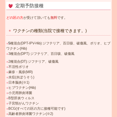
定期予防接種
どの区の方
が受けて頂いても
無料
です。
ワクチンの種類(当院で接種できます。)
●
5
種混合(DPT-IPV-Hib):ジフテリア、百日咳、破傷風、ポリオ、ヒブ
ワクチン(Hib)
●
3種混合(DPT):ジフテリア、百日咳、破傷風
●
2種混合(DT):ジフテリア、破傷風
●
不活性ポリオ
●
麻疹・風疹(MR)
●
水痘(水ぼうそう)
●
日本脳炎(※1)
●
ヒブワクチン(Hib)
●
小児用肺炎球菌
●
B型肝炎ウィルス
●
子宮頸がんワクチン
●
BCG(すべての区の方に接種可能です)
●
高齢者肺炎球菌ワクチン(※2)