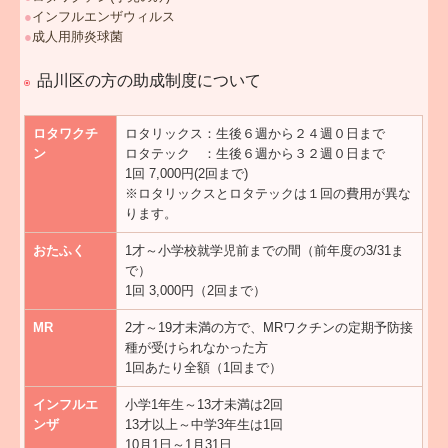
●
インフルエンザウィルス
●
成人用肺炎球菌
品川区の方の助成制度について
ロタワクチ
ロタリックス：生後６週から２４週０日まで
ン
ロタテック ：生後６週から３２週０日まで
1回 7,000円(2回まで)
※ロタリックスとロタテックは１回の費用が異な
ります。
おたふく
1才～小学校就学児前までの間（前年度の3/31ま
で）
1回 3,000円（2回まで）
MR
2才～19才未満の方で、MRワクチンの定期予防接
種が受けられなかった方
1回あたり全額（1回まで）
インフルエ
小学1年生～13才未満は2回
ンザ
13才以上～中学3年生は1回
10月1日～1月31日