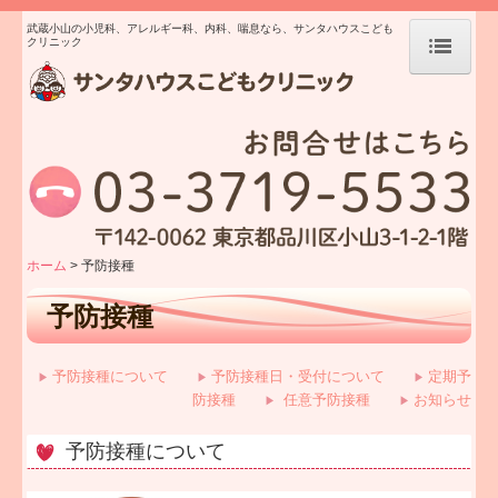
武蔵小山の小児科、アレルギー科、内科、喘息なら、サンタハウスこども
クリニック
ホーム
お知らせ
予防接種
ホーム
予防接種
クリニック紹介
予防接種
ごあいさつ
予防接種について
予防接種日・受付について
定期予
▶
▶
▶
院長・スタッフ紹介
防接種
任意予防接種
お知らせ
▶
▶
院内・設備紹介
予防接種について
プライバシーポリシー