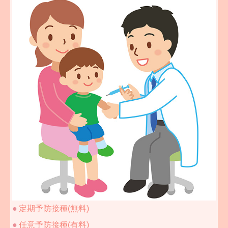
診療案内
インフルエンザ予防接種
健診
アレルギー・喘息について
病児保育
診療時間・アクセス
●
定期予防接種(無料)
●
任意予防接種(有料)